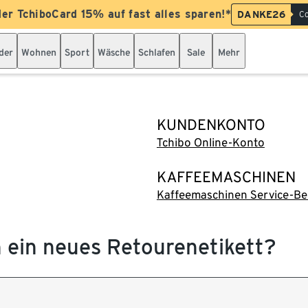
der TchiboCard 15% auf fast alles sparen!*
DANKE26
Co
der
Wohnen
Sport
Wäsche
Schlafen
Sale
Mehr
KUNDENKONTO
Tchibo Online-Konto
KAFFEEMASCHINEN
Kaffeemaschinen Service-Be
h ein neues Retourenetikett?