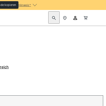
de kopieren
Hinweis*
reich