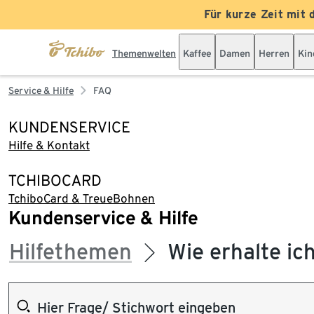
Für kurze Zeit mit 
Themenwelten
Kaffee
Damen
Herren
Kin
Service & Hilfe
FAQ
KUNDENSERVICE
Hilfe & Kontakt
TCHIBOCARD
TchiboCard & TreueBohnen
Kundenservice & Hilfe
Hilfethemen
Wie erhalte ic