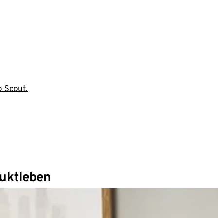
o Scout.
duktleben