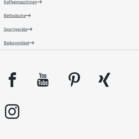
Kaffeemaschinen
Bettwäsche
Sportgeräte
Balkonmöbel
facebook
youtube
pinterest
xing
instagram