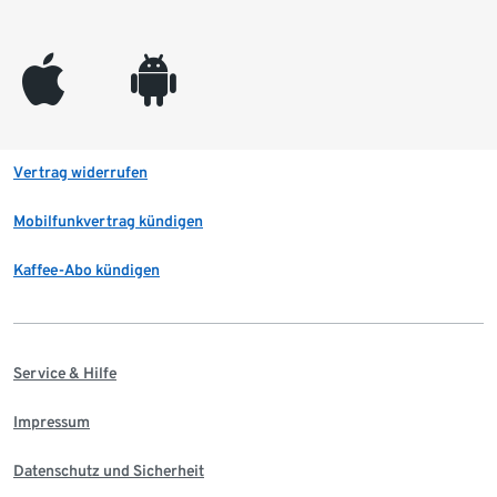
appleinc
android
Vertrag widerrufen
Mobilfunkvertrag kündigen
Kaffee-Abo kündigen
Service & Hilfe
Impressum
Datenschutz und Sicherheit