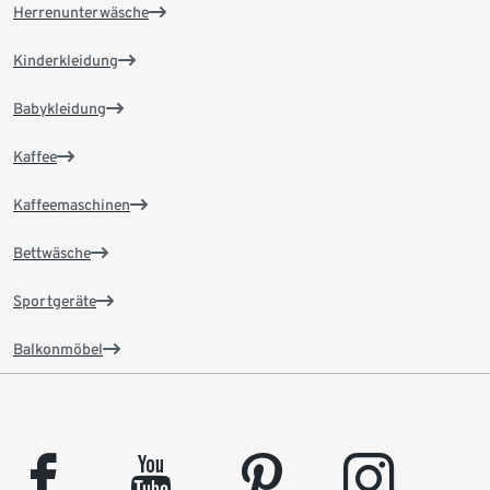
Herrenunterwäsche
Kinderkleidung
Babykleidung
Kaffee
Kaffeemaschinen
Bettwäsche
Sportgeräte
Balkonmöbel
facebook
youtube
pinterest
instagram