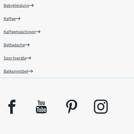
Babykleidung
Kaffee
Kaffeemaschinen
Bettwäsche
Sportgeräte
Balkonmöbel
facebook
youtube
pinterest
instagram