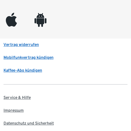
appleinc
android
Vertrag widerrufen
Mobilfunkvertrag kündigen
Kaffee-Abo kündigen
Service & Hilfe
Impressum
Datenschutz und Sicherheit