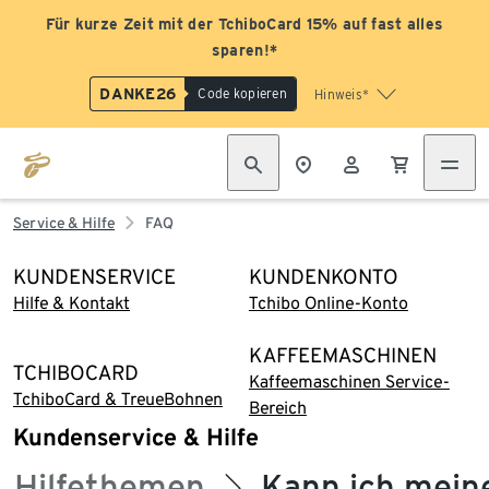
Für kurze Zeit mit der TchiboCard 15% auf fast alles
sparen!*
DANKE26
Code kopieren
Hinweis*
Service & Hilfe
FAQ
KUNDENSERVICE
KUNDENKONTO
Hilfe & Kontakt
Tchibo Online-Konto
KAFFEEMASCHINEN
TCHIBOCARD
Kaffeemaschinen Service-
TchiboCard & TreueBohnen
Bereich
Kundenservice & Hilfe
Hilfethemen
Kann ich mein