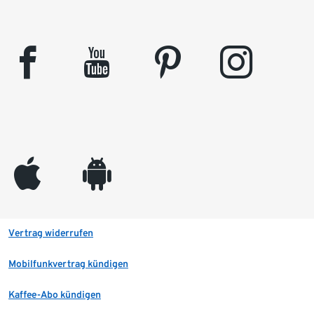
facebook
youtube
pinterest
instagram
appleinc
android
Vertrag widerrufen
Mobilfunkvertrag kündigen
Kaffee-Abo kündigen