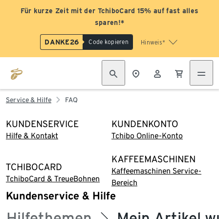
Für kurze Zeit mit der TchiboCard 15% auf fast alles
sparen!*
DANKE26
Code kopieren
Hinweis*
Service & Hilfe
FAQ
KUNDENSERVICE
KUNDENKONTO
Hilfe & Kontakt
Tchibo Online-Konto
KAFFEEMASCHINEN
TCHIBOCARD
Kaffeemaschinen Service-
TchiboCard & TreueBohnen
Bereich
Kundenservice & Hilfe
Hilfethemen
Mein Artikel w