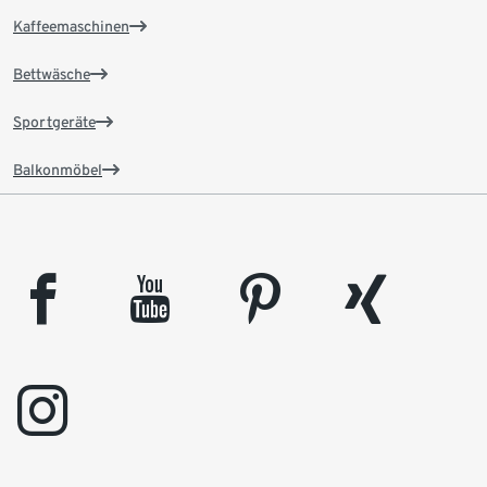
Kaffeemaschinen
Bettwäsche
Sportgeräte
Balkonmöbel
facebook
youtube
pinterest
xing
instagram