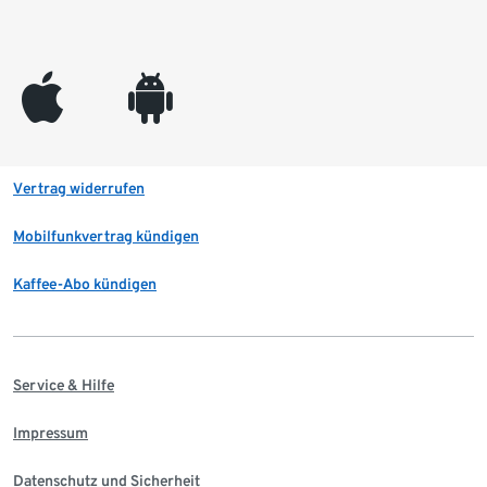
appleinc
android
Vertrag widerrufen
Mobilfunkvertrag kündigen
Kaffee-Abo kündigen
Service & Hilfe
Impressum
Datenschutz und Sicherheit