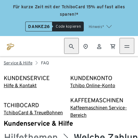
Für kurze Zeit mit der TchiboCard 15% auf fast alles
sparen!*
DANKE26
Code kopieren
Hinweis*
Service & Hilfe
FAQ
KUNDENSERVICE
KUNDENKONTO
Hilfe & Kontakt
Tchibo Online-Konto
KAFFEEMASCHINEN
TCHIBOCARD
Kaffeemaschinen Service-
TchiboCard & TreueBohnen
Bereich
Kundenservice & Hilfe
Hilfethemen
Welche Zahlun