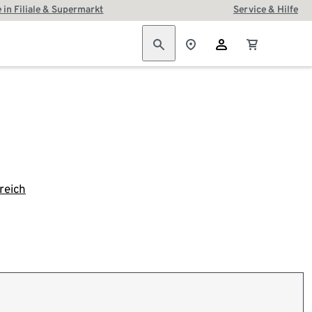
 in Filiale & Supermarkt
Service & Hilfe
reich