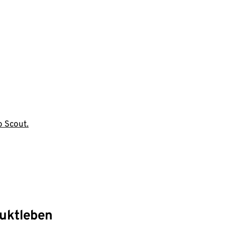
o Scout.
duktleben