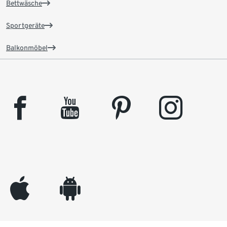
Bettwäsche
Sportgeräte
Balkonmöbel
facebook
youtube
pinterest
instagram
appleinc
android