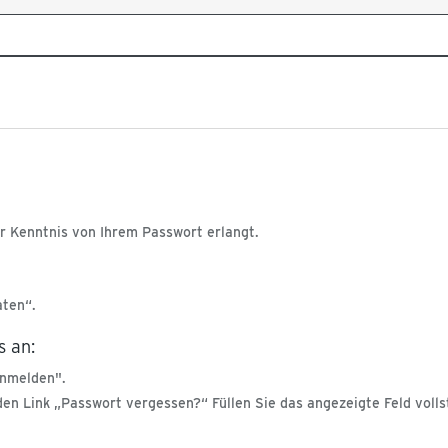
er Kenntnis von Ihrem Passwort erlangt.
aten“.
s an:
Anmelden".
en Link „Passwort vergessen?“ Füllen Sie das angezeigte Feld voll