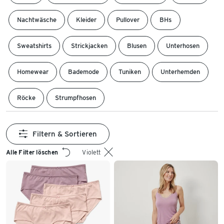
Nachtwäsche
Kleider
Pullover
BHs
Sweatshirts
Strickjacken
Blusen
Unterhosen
Homewear
Bademode
Tuniken
Unterhemden
Röcke
Strumpfhosen
Filtern & Sortieren
Alle Filter löschen
Violett