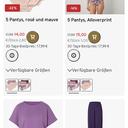
-22%
-16%
5 Pantys, rosé und mauve
5 Pantys, Alloverprint
14,00
15,00
17,99
17,99
€/Stück
2,80
€/Stück
3,00
30-Tage-Bestpreis:
17,99
€
30-Tage-Bestpreis:
17,99
€
Verfügbare Größen
Verfügbare Größen
S 36/38
M 40/42
S 36/38
M 40/42
L 44/46
XL 48/50
L 44/46
XL 48/50
XXL 52/54
XXL 52/54