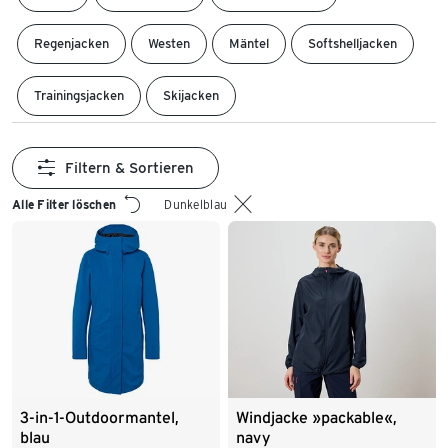
Regenjacken
Westen
Mäntel
Softshelljacken
Trainingsjacken
Skijacken
Filtern & Sortieren
Alle Filter löschen
Dunkelblau
3-in-1-Outdoormantel,
Windjacke »packable«,
blau
navy