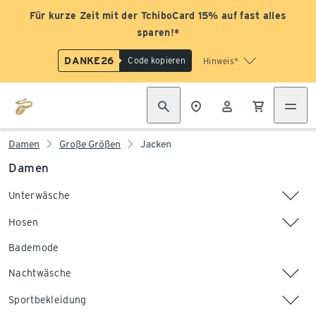
Für kurze Zeit mit der TchiboCard 15% auf fast alles
sparen!*
DANKE26
Code kopieren
Hinweis*
Damen
Große Größen
Jacken
Damen
Unterwäsche
Hosen
Bademode
Nachtwäsche
Sportbekleidung