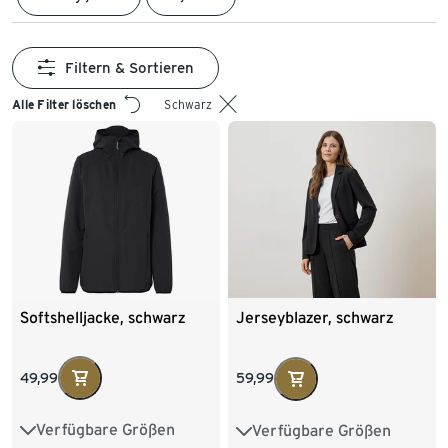
Filtern & Sortieren
Alle Filter löschen
Schwarz
Softshelljacke, schwarz
Jerseyblazer, schwarz
49,99
59,99
Verfügbare Größen
Verfügbare Größen
36
38
40
42
36
38
40
42