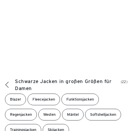
Schwarze Jacken in großen Größen für
(22)
Damen
Blazer
Fleecejacken
Funktionsjacken
Regenjacken
Westen
Mäntel
Softshelljacken
Trainingsjacken
Skijacken