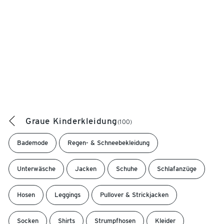
Graue Kinderkleidung
(100)
Bademode
Regen- & Schneebekleidung
Unterwäsche
Jacken
Schuhe
Schlafanzüge
Hosen
Leggings
Pullover & Strickjacken
Socken
Shirts
Strumpfhosen
Kleider