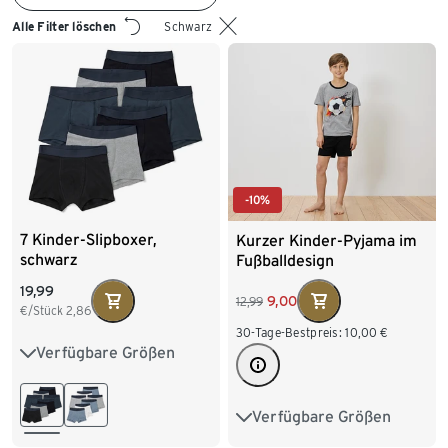
Alle Filter löschen
Schwarz
-10%
7 Kinder-Slipboxer,
Kurzer Kinder-Pyjama im
schwarz
Fußballdesign
19,99
9,00
12,99
€/Stück
2,86
30-Tage-Bestpreis:
10,00
€
Verfügbare Größen
122/128
134/140
146/152
158/164
Verfügbare Größen
98/104
110/116
170/176