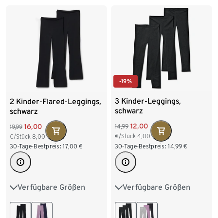
122/128
134/140
146/152
158/164
-19%
3 Kinder-Leggings,
2 Kinder-Flared-Leggings,
schwarz
schwarz
12,00
16,00
14,99
19,99
€/Stück
4,00
€/Stück
8,00
30-Tage-Bestpreis:
14,99
€
30-Tage-Bestpreis:
17,00
€
Verfügbare Größen
Verfügbare Größen
122/128
134/140
122/128
134/140
146/152
158/164
146/152
158/164