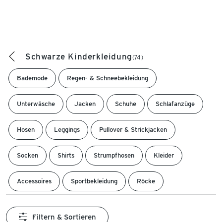
Schwarze Kinderkleidung
(74)
Bademode
Regen- & Schneebekleidung
Unterwäsche
Jacken
Schuhe
Schlafanzüge
Hosen
Leggings
Pullover & Strickjacken
Socken
Shirts
Strumpfhosen
Kleider
Accessoires
Sportbekleidung
Röcke
Filtern & Sortieren