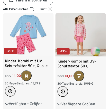
Filtern & Sortieren
Alle Filter löschen
Bunt
-29%
-29%
Kinder-Kombi mit UV-
Kinder-Kombi mit UV-
Schutzfaktor 50+, Qualle
Schutzfaktor 50+,
Seepferdchen
14,00
14,00
19,99
19,99
30-Tage-Bestpreis:
19,99
€
30-Tage-Bestpreis:
19,99
€
Verfügbare Größen
Verfügbare Größen
74/80
86/92
74/80
86/92