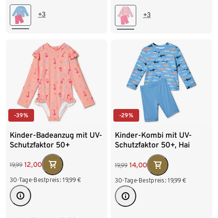
98/104
110/116
98/104
110/116
+3
+3
122/128
122/128
-39%
-29%
Kinder-Badeanzug mit UV-
Kinder-Kombi mit UV-
Schutzfaktor 50+
Schutzfaktor 50+, Hai
12,00
14,00
19,99
19,99
30-Tage-Bestpreis:
19,99
€
30-Tage-Bestpreis:
19,99
€