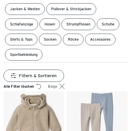
Jacken & Westen
Pullover & Strickjacken
Schlafanzüge
Hosen
Strumpfhosen
Schuhe
Shirts & Tops
Socken
Röcke
Accessoires
Sportbekleidung
Filtern & Sortieren
Alle Filter löschen
Beige