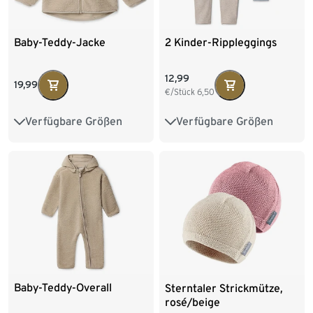
Baby-Teddy-Jacke
2 Kinder-Rippleggings
12,99
19,99
€/Stück
6,50
Verfügbare Größen
Verfügbare Größen
50/56
62/68
74/80
50/56
62/68
74/80
86/92
86/92
98/104
110/116
122/128
Baby-Teddy-Overall
Sterntaler Strickmütze,
rosé/beige