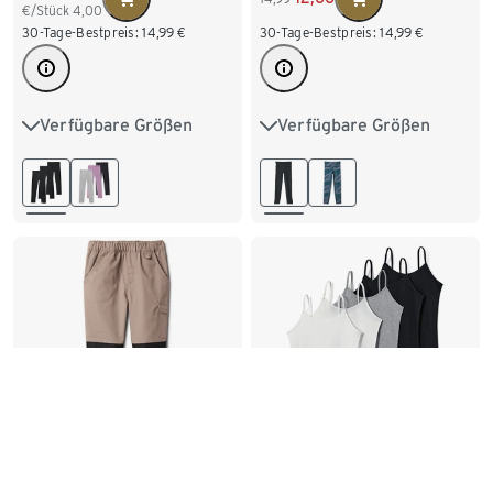
€/Stück
4,00
30-Tage-Bestpreis:
14,99
€
30-Tage-Bestpreis:
14,99
€
Verfügbare Größen
Verfügbare Größen
122/128
134/140
122/128
134/140
146/152
158/164
146/152
158/164
170/176
170/176
Kinder-Outdoorhose,
5 Kinder-Unterhemden
braun