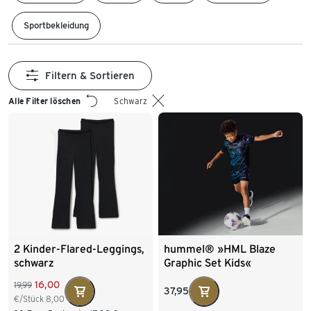
Sportbekleidung
Filtern & Sortieren
Alle Filter löschen
Schwarz
2 Kinder-Flared-Leggings,
hummel® »HML Blaze
schwarz
Graphic Set Kids«
16,00
19,99
37,95
€/Stück
8,00