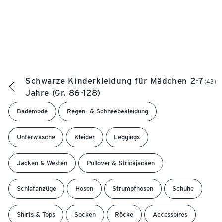
Schwarze Kinderkleidung für Mädchen 2-7
(43)
Jahre (Gr. 86-128)
Bademode
Regen- & Schneebekleidung
Unterwäsche
Kleider
Leggings
Jacken & Westen
Pullover & Strickjacken
Schlafanzüge
Hosen
Strumpfhosen
Schuhe
Shirts & Tops
Socken
Röcke
Accessoires