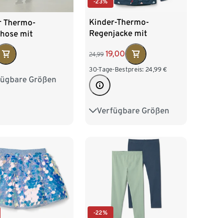
-23%
Kinder-Thermo-
r Thermo-
Regenjacke mit
hose mit
Fleecefutter, Herzen
futter, blau
19,00
24,99
30-Tage-Bestpreis:
24,99
€
fügbare Größen
0
86/92
04
110/116
Verfügbare Größen
74/80
86/92
28
98/104
110/116
122/128
-22%