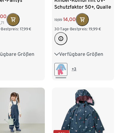
der-Pantys
Kinder-Kombi mit UV-
Schutzfaktor 50+, Qualle
,00
14,00
19,99
1,71
-Bestpreis:
17,99
€
30-Tage-Bestpreis:
19,99
€
fügbare Größen
Verfügbare Größen
2
98/104
74/80
86/92
16
122/128
98/104
110/116
+3
140
122/128