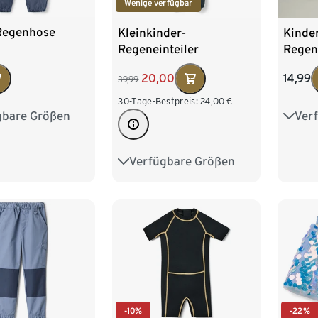
Wenige verfügbar
Regenhose
Kleinkinder-
Kinde
Regeneinteiler
Regen
Fleece
20,00
14,99
39,99
30-Tage-Bestpreis:
24,00
€
gbare Größen
Ver
98/104
74/8
122/128
98/1
Verfügbare Größen
74/80
86/92
122/1
98/104
110/116
-10%
-22%