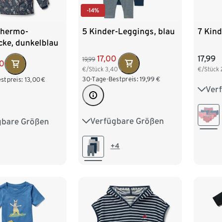
-14%
5 Kinder-Leggings, blau
7 Kind
Thermo-
cke, dunkelblau
17,00
17,99
19,99
00
€/Stück
3,40
€/Stück
30-Tage-Bestpreis:
19,99
€
stpreis:
13,00
€
Ver
86/9
110/1
Verfügbare Größen
gbare Größen
50/56
62/68
74/80
86/92
134/
86/92
98/104
110/116
+4
110/116
122/128
134/140