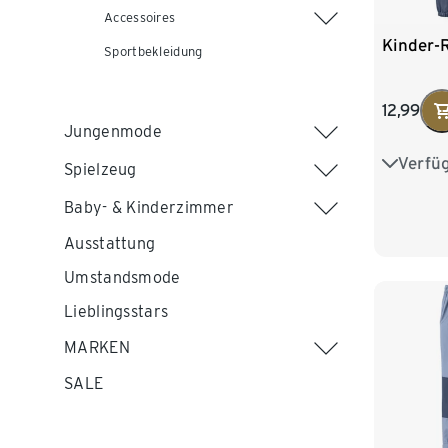
Accessoires
Kinder-
Sportbekleidung
12,99
Jungenmode
Verfü
86/92
Spielzeug
Baby- & Kinderzimmer
110/116
Ausstattung
134/140
Umstandsmode
Lieblingsstars
MARKEN
SALE