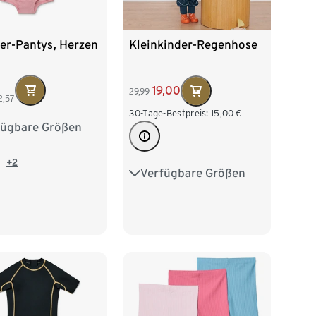
er-Pantys, Herzen
Kleinkinder-Regenhose
19,00
29,99
2,57
30-Tage-Bestpreis:
15,00
€
fügbare Größen
2
98/104
16
122/128
+2
Verfügbare Größen
74/80
86/92
140
98/104
110/116
122/128