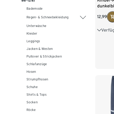
Kinder-
86-128)
dunkelb
Bademode
12,99
Regen- & Schneebekleidung
Unterwäsche
Verfü
74/80
Kleider
98/104
Leggings
Jacken & Westen
122/128
Pullover & Strickjacken
Schlafanzüge
Hosen
Strumpfhosen
Schuhe
Shirts & Tops
Socken
Röcke