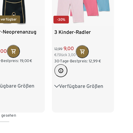
 verfügbar
-30%
r-Neoprenanzug
3 Kinder-Radler
9,00
12,99
,00
€/Stück
3,00
-Bestpreis:
19,00
€
30-Tage-Bestpreis:
12,99
€
fügbare Größen
Verfügbare Größen
28
134/140
86/92
98/104
152
158/164
110/116
122/128
76
134/140
n gesehen