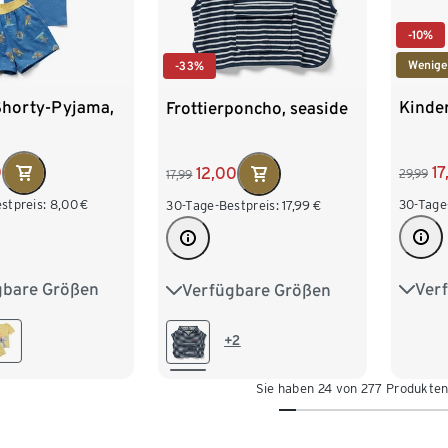
-10%
Wenige
-33%
Shorty-Pyjama,
Kinde
Frottierponcho, seaside
u
0
17
12,00
29,99
17,99
stpreis:
8,00
€
30-Tage
30-Tage-Bestpreis:
17,99
€
gbare Größen
Ver
Verfügbare Größen
98/104
122/1
74/80
86/92
122/128
146/
98/104
110/116
+2
170/1
122/128
134/140
Sie haben 24 von 277 Produkte