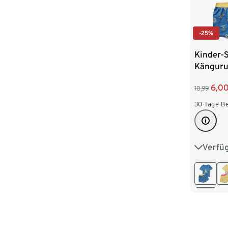
-25%
Kinder-
Kängur
6,0
10,99
30-Tage-Be
Verfü
86/92
110/116