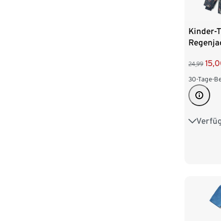
Kinder-
Regenja
15,
24,99
30-Tage-Be
Verfü
74/80
98/104
122/128