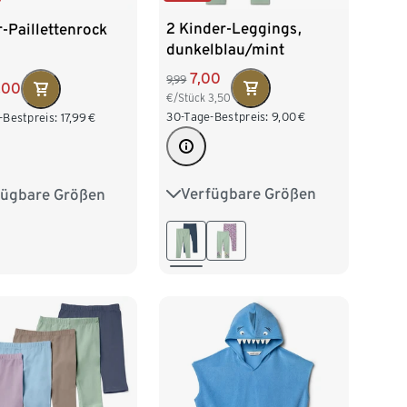
2 Kinder-Leggings,
-Paillettenrock
dunkelblau/mint
7,00
9,99
,00
€/Stück
3,50
30-Tage-Bestpreis:
9,00
€
-Bestpreis:
17,99
€
Verfügbare Größen
fügbare Größen
50/56
62/68
74/80
04
110/116
86/92
98/104
28
110/116
122/128