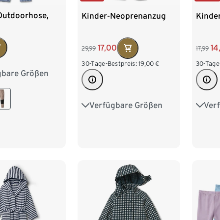
Outdoorhose,
Kinder-Neoprenanzug
Kinder
17,00
14
29,99
17,99
30-Tage-Bestpreis:
19,00
€
30-Tage
gbare Größen
98/104
122/128
Verfügbare Größen
Ver
98/104
110/116
98/1
122/128
122/1