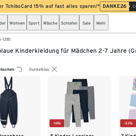
er TchiboCard 15% auf fast alles sparen!*
DANKE26
C
der
Wohnen
Sport
Wäsche
Schlafen
Sale
Mehr
6-128)
laue Kinderkleidung für Mädchen 2-7 Jahre (Gr
 löschen
Dunkelblau
-14%
-33%