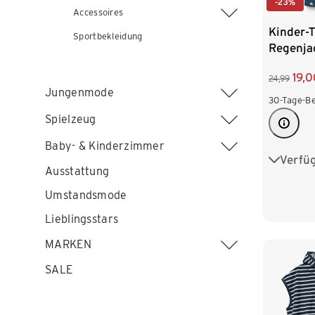
-23%
Accessoires
Kinder-
Sportbekleidung
Regenja
Fleecefu
19,0
24,99
Jungenmode
30-Tage-Be
Spielzeug
Baby- & Kinderzimmer
Verfü
74/80
Ausstattung
98/104
Umstandsmode
Lieblingsstars
122/128
MARKEN
SALE