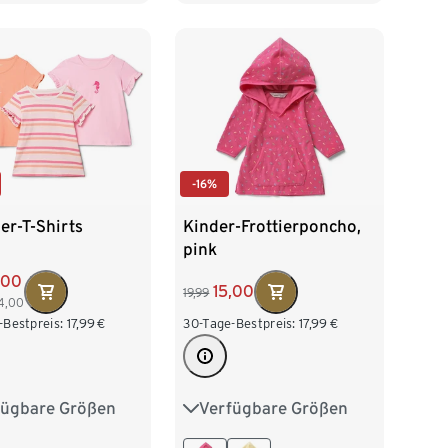
170/176
-16%
er-T-Shirts
Kinder-Frottierponcho,
pink
,00
15,00
19,99
4,00
-Bestpreis:
17,99
€
30-Tage-Bestpreis:
17,99
€
fügbare Größen
Verfügbare Größen
6
62/68
74/80
74/80
86/92