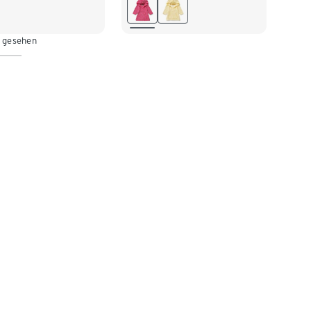
2
98/104
98/104
110/116
16
122/128
122/128
134/140
n gesehen