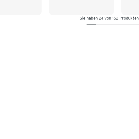
110/116
122/128
86/9
122/128
110/1
Sie haben 24 von 162 Produkte