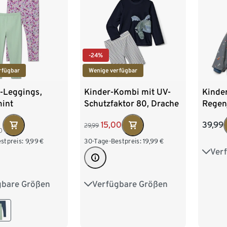
-24%
rfügbar
Wenige verfügbar
r-Leggings,
Kinder-Kombi mit UV-
Kinde
mint
Schutzfaktor 80, Drache
Regen
reflek
15,00
39,99
29,99
Eleme
0
stpreis:
9,99
€
30-Tage-Bestpreis:
19,99
€
Ver
74/8
98/1
gbare Größen
Verfügbare Größen
62/68
74/80
74/80
86/92
122/1
98/104
98/104
110/116