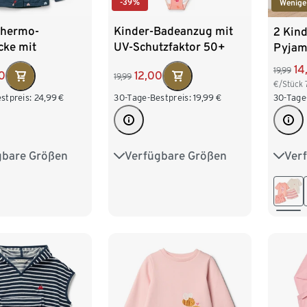
-39%
Wenige
Thermo-
Kinder-Badeanzug mit
2 Kin
cke mit
UV-Schutzfaktor 50+
Pyjam
tter, Herzen
14
19,99
0
12,00
19,99
€/Stück
stpreis:
24,99
€
30-Tage-Bestpreis:
19,99
€
30-Tage
gbare Größen
Verfügbare Größen
Ver
86/92
74/80
86/92
86/9
110/116
98/104
110/116
110/1
122/128