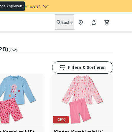
ode kopieren
Hinweis*
Suche
28)
(162)
Filtern & Sortieren
-29%