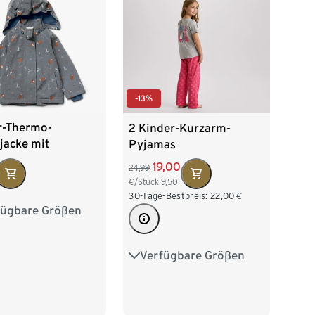
-13%
r-Thermo-
2 Kinder-Kurzarm-
jacke mit
Pyjamas
tierenden
19,00
24,99
nten
€/Stück
9,50
30-Tage-Bestpreis:
22,00
€
fügbare Größen
0
86/92
04
110/116
Verfügbare Größen
122/128
134/140
28
146/152
158/164