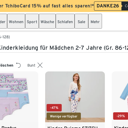
er TchiboCard 15% auf fast alles sparen!*
DANKE26
C
der
Wohnen
Sport
Wäsche
Schlafen
Sale
Mehr
6-128)
inderkleidung für Mädchen 2-7 Jahre (Gr. 86-1
 löschen
Bunt
-47%
-29%
Wenige verfügbar