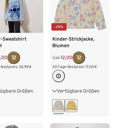
-29%
r-Sweatshirt
Kinder-Strickjacke,
H
Blumen
2,00
12,00
17,99
-Bestpreis:
24,99
€
30-Tage-Bestpreis:
17,00
€
fügbare Größen
Verfügbare Größen
28
134/140
86/92
98/104
152
158/164
110/116
122/128
76
134/140