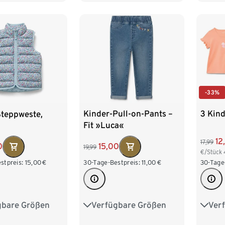
122/128
122/128
-33%
Kinder-Pull-on-Pants –
3 Kind
Steppweste,
Fit »Luca«
12
17,99
15,00
0
19,99
€/Stück
30-Tage-Bestpreis:
11,00
€
30-Tage
stpreis:
15,00
€
Verfügbare Größen
Ver
gbare Größen
86/92
98/104
50/5
98/104