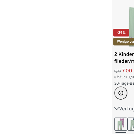
-29%
Wenige ve
2 Kinde
flieder/
7,00
9,99
€/Stück
3,5
30-Tage-Be
Verfü
50/56
86/92