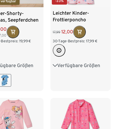
-33%
 verfügbar
Leichter Kinder-
der-Shorty-
Frottierponcho
as, Seepferdchen
,00
12,00
17,99
7,00
30-Tage-Bestpreis:
17,99
€
-Bestpreis:
19,99
€
Verfügbare Größen
fügbare Größen
74/80
86/92
2
98/104
98/104
110/116
16
122/128
122/128
134/140