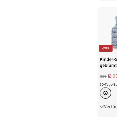
110/116
-20%
Kinder-
geblümt
12,0
19,99
30-Tage-Be
Verfü
86/92