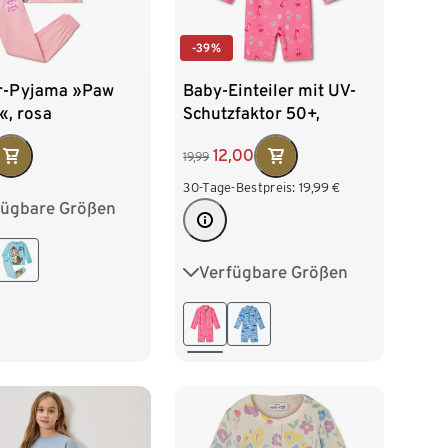
-39%
r-Pyjama »Paw
Baby-Einteiler mit UV-
«, rosa
Schutzfaktor 50+,
Seepferdchen
12,00
19,99
30-Tage-Bestpreis:
19,99
€
fügbare Größen
2
98/104
16
122/128
Verfügbare Größen
62/68
74/80
86/92
140
98/104