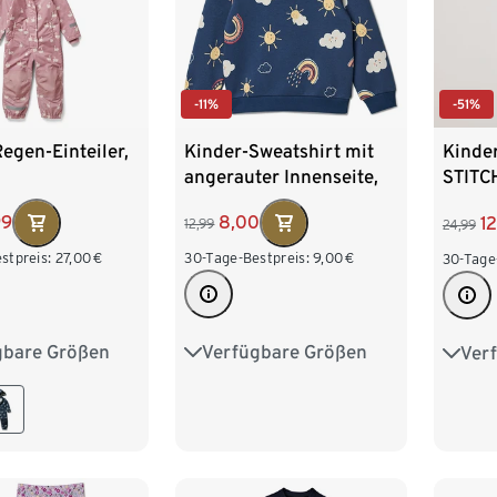
-11%
-51%
egen-Einteiler,
Kinder-Sweatshirt mit
Kinde
angerauter Innenseite,
STITC
dunkelblau
99
8,00
1
12,99
24,99
stpreis:
27,00
€
30-Tage-Bestpreis:
9,00
€
30-Tage
gbare Größen
Verfügbare Größen
Ver
86/92
86/92
98/104
122/1
110/116
110/116
122/128
146/
170/1