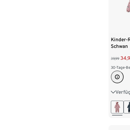
Kinder-R
Schwan
34,
39,99
30-Tage-Be
Verfü
74/80
98/104
122/128