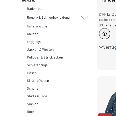
7 Kinde
86-128)
Bademode
12,0
17,99
Regen- & Schneebekleidung
€/Stück
1,71
30-Tage-Be
Unterwäsche
Kleider
Leggings
Verfü
86/92
Jacken & Westen
Pullover & Strickjacken
110/116
Schlafanzüge
134/140
Hosen
Strumpfhosen
Schuhe
Shirts & Tops
Socken
Röcke