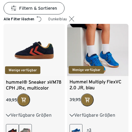
Filtern & Sortieren
Alle Filter löschen
Dunkelblau
Wenige verfügbar
Wenige verfügbar
Hummel Multiply FlexVC
hummel® Sneaker »VM78
2.0 JR, blau
CPH JR«, multicolor
39,95
49,95
Verfügbare Größen
Verfügbare Größen
26
27
28
29
28
29
30
31
30
31
32
33
32
33
34
35
+3