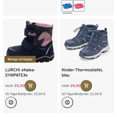
28-29
30-31
32-33
34-35
Wenige verfügbar
LURCHI »Kalea-
Kinder-Thermostiefel,
SYMPATEX«
blau
35,00
24,00
65,99
39,99
30-Tage-Bestpreis:
35,00
€
30-Tage-Bestpreis:
22,00
€
Verfügbare Größen
Verfügbare Größen
24
25
26
27
24-25
26-27
28-29