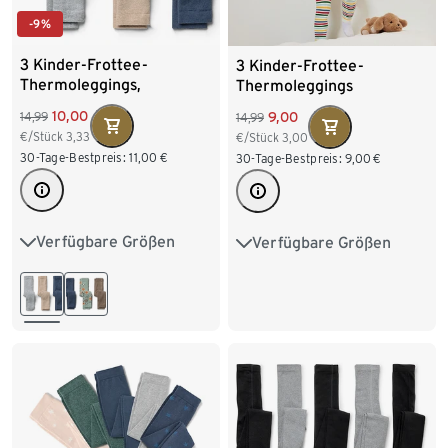
-9%
3 Kinder-Frottee-
3 Kinder-Frottee-
Thermoleggings,
Thermoleggings
braun/grau/blau
10,00
9,00
14,99
14,99
€/Stück
3,33
€/Stück
3,00
30-Tage-Bestpreis:
11,00
€
30-Tage-Bestpreis:
9,00
€
Verfügbare Größen
Verfügbare Größen
86/92
98/104
86/92
98/104
110/116
122/128
110/116
122/128
134/140
134/140