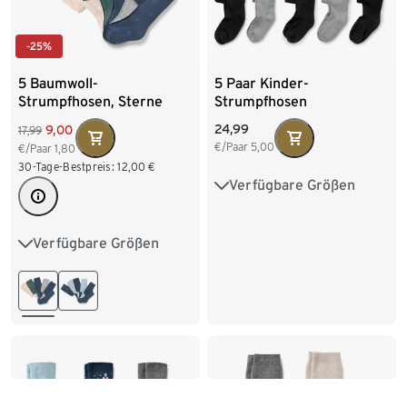
-25%
5 Baumwoll-
5 Paar Kinder-
Strumpfhosen, Sterne
Strumpfhosen
24,99
9,00
17,99
€/Paar
5,00
€/Paar
1,80
30-Tage-Bestpreis:
12,00
€
Verfügbare Größen
122/128
134/140
146/152
158/164
Verfügbare Größen
50/56
62/68
74/80
170/176
86/92
98/104
110/116
122/128