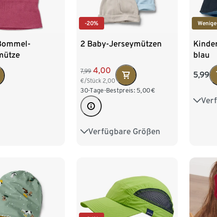
-20%
Wenige
2 Baby-Jerseymützen
Kinde
Bommel-
blau
mütze
4,00
7,99
5,99
€/Stück
2,00
30-Tage-Bestpreis:
5,00
€
Ver
49-5
Verfügbare Größen
49-52 cm
45-48 cm