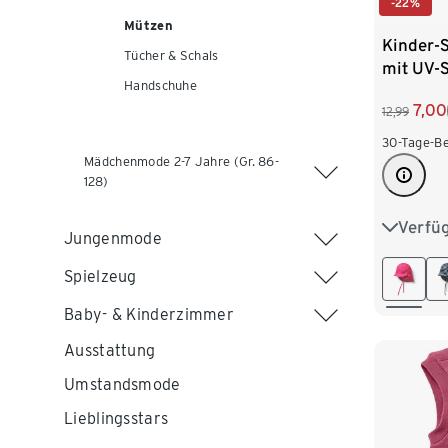
-22%
Mützen
Kinder-
Tücher & Schals
mit UV-S
Handschuhe
pink
7,00
12,99
30-Tage-Be
Mädchenmode 2-7 Jahre (Gr. 86-
128)
Verfü
49-52 c
Jungenmode
Spielzeug
Baby- & Kinderzimmer
Ausstattung
Umstandsmode
Lieblingsstars