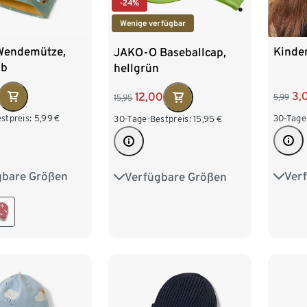
-24%
Wenige verfügbar
Wendemütze,
Kinder
JAKO-O Baseballcap,
lb
hellgrün
3,
12,00
5,99
15,95
stpreis:
5,99
€
30-Tage
30-Tage-Bestpreis:
15,95
€
gbare Größen
Ver
Verfügbare Größen
m
53-56 cm
49-5
50/52
54/56
58/60