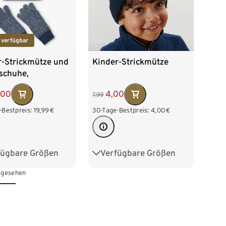
 verfügbar
r-Strickmütze und
Kinder-Strickmütze
schuhe,
tierend
,00
4,00
7,99
-Bestpreis:
19,99
€
30-Tage-Bestpreis:
4,00
€
fügbare Größen
Verfügbare Größen
2 cm
53-56 cm
49-52 cm
53-56 cm
 gesehen