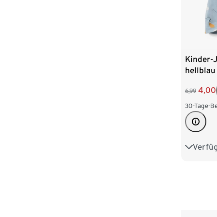
Kinder-
hellblau
4,00
6,99
30-Tage-Be
Verfü
49-52 c