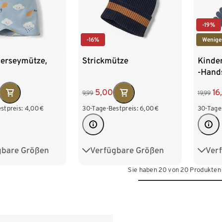
-19%
-16%
Wenige
Jerseymütze,
Strickmütze
Kinde
-Hand
reflek
5,00
16
9,99
19,99
stpreis:
4,00
€
30-Tage-Bestpreis:
6,00
€
30-Tage
gbare Größen
Verfügbare Größen
Ver
m
53-56 cm
49-52 cm
53-56 cm
49-5
Sie haben 20 von 20 Produkten