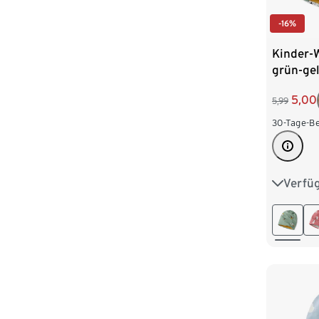
-16%
Kinder-
grün-ge
5,00
5,99
30-Tage-Be
Verfü
49-52 c