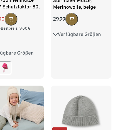
r-Sonnenmütze
Sterntaler Mütze,
-Schutzfaktor 80,
Merinowolle, beige
ift
00
29,99
-Bestpreis:
9,00
€
Verfügbare Größen
37
39
41
43
45
fügbare Größen
2 cm
45-48 cm