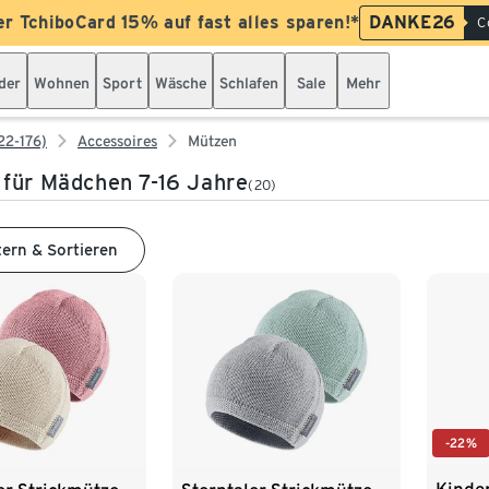
er TchiboCard 15% auf fast alles sparen!*
DANKE26
C
der
Wohnen
Sport
Wäsche
Schlafen
Sale
Mehr
22-176)
Accessoires
Mützen
für Mädchen 7-16 Jahre
(20)
tern & Sortieren
-22%