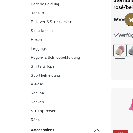
Sterntal
Badebekleidung
rosé/be
Jacken
19,99
Pullover & Strickjacken
Schlafanzüge
Verfü
35
3
Hosen
Leggings
Regen- & Schneebekleidung
Shirts & Tops
Sportbekleidung
Kleider
Schuhe
Socken
Strumpfhosen
Röcke
Accessoires