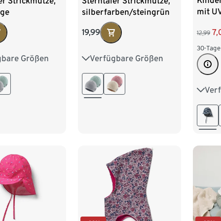
Kinde
er Strickmütze,
Sterntaler Strickmütze,
mit UV
ige
silberfarben/steingrün
gestre
7,
19,99
12,99
30-Tage
gbare Größen
Verfügbare Größen
7
39
41
35
37
39
41
Ver
49-5