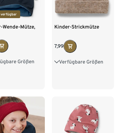
 verfügbar
r-Wende-Mütze,
Kinder-Strickmütze
7,99
fügbare Größen
Verfügbare Größen
2 cm
53-56 cm
49-52 cm
53-56 cm