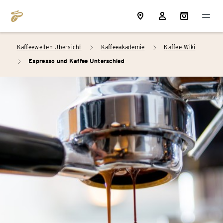
Kaffeewelten Übersicht
Kaffeeakademie
Kaffee-Wiki
arrow_right
arrow_right
Espresso und Kaffee Unterschied
arrow_right