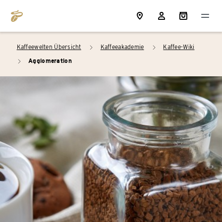
Kaffeewelten Übersicht
Kaffeeakademie
Kaffee-Wiki
arrow_right
arrow_right
Agglomeration
arrow_right