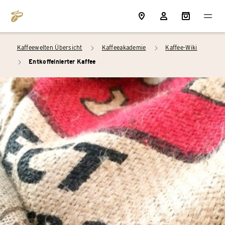
Kaffeewelten Übersicht
Kaffeeakademie
Kaffee-Wiki
arrow_right
arrow_right
Entkoffeinierter Kaffee
arrow_right