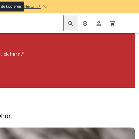
de kopieren
Hinweis*
t sichern.*
ehör.