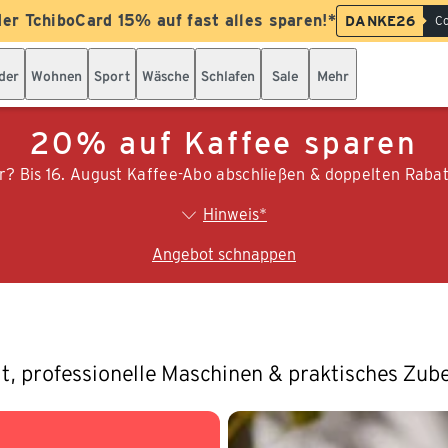
der TchiboCard 15% auf fast alles sparen!*
DANKE26
Co
der
Wohnen
Sport
Wäsche
Schlafen
Sale
Mehr
20% auf Kaffee sparen
r? Bis 16. August Kaffee-Abo abschließen & doppelten Rabat
Hinweis*
Angebot schnappen
lt, professionelle Maschinen & praktisches Zub