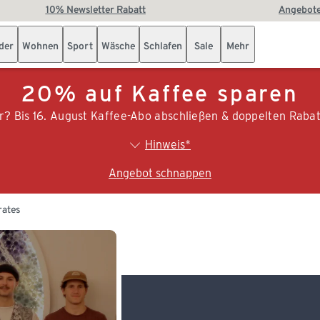
10% Newsletter Rabatt
Angebote
der
Wohnen
Sport
Wäsche
Schlafen
Sale
Mehr
20% auf Kaffee sparen
r? Bis 16. August Kaffee-Abo abschließen & doppelten Rabat
Hinweis*
Angebot schnappen
rates