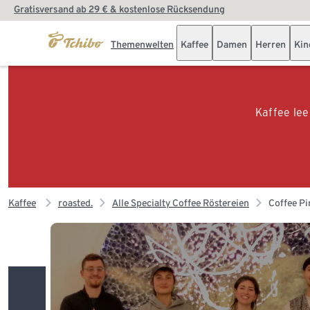
Gratisversand ab 29 € & kostenlose Rücksendung
Themenwelten
Kaffee
Damen
Herren
Kin
Kaffee lee
Kaffee
roasted.
Alle Specialty Coffee Röstereien
Coffee Pi