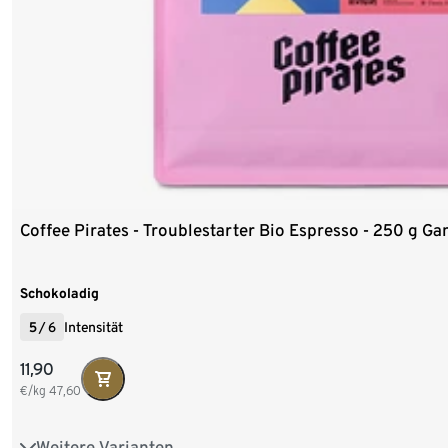
Coffee Pirates - Troublestarter Bio Espresso - 250 g G
Schokoladig
5
/
6
Intensität
11,90
€/kg
47,60
Weitere Varianten
250 g Ganze Bohne
1 kg Ganze Bohne