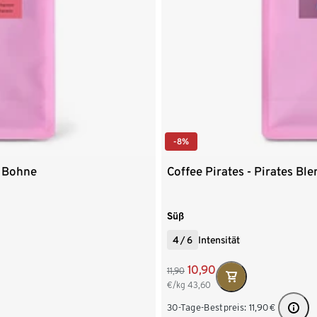
-8%
e Bohne
Coffee Pirates - Pirates B
Süß
4
/
6
Intensität
10,90
11,90
€/kg
43,60
30-Tage-Bestpreis:
11,90
€