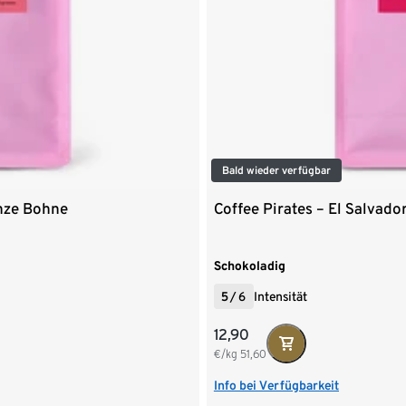
Bald wieder verfügbar
anze Bohne
Coffee Pirates – El Salvad
Schokoladig
5
/
6
Intensität
12,90
€/kg
51,60
Info bei Verfügbarkeit