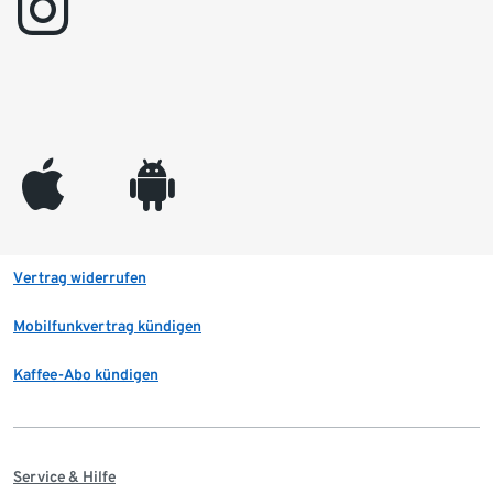
instagram
appleinc
android
Vertrag widerrufen
Mobilfunkvertrag kündigen
Kaffee-Abo kündigen
Service & Hilfe