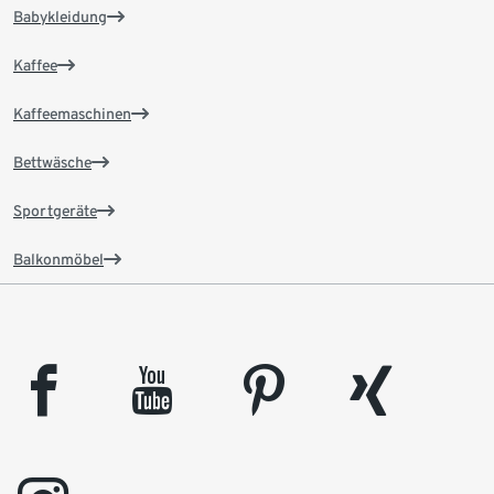
Babykleidung
Kaffee
Kaffeemaschinen
Bettwäsche
Sportgeräte
Balkonmöbel
facebook
youtube
pinterest
xing