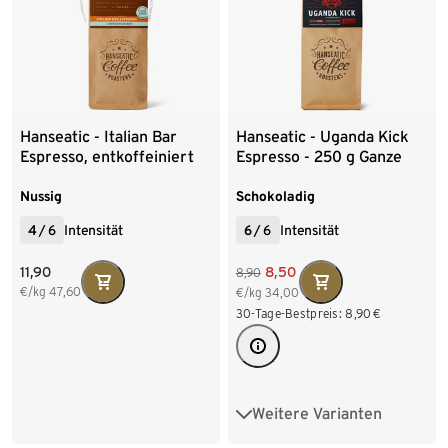
Hanseatic - Italian Bar
Hanseatic - Uganda Kick
Espresso, entkoffeiniert
Espresso - 250 g Ganze
Bohne
Nussig
Schokoladig
4
/
6
Intensität
6
/
6
Intensität
11,90
8,50
8,90
€/kg
47,60
€/kg
34,00
30-Tage-Bestpreis:
8,90
€
Weitere Varianten
250 g Ganze Bohne