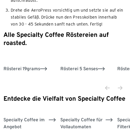
aufschraubst.
Drehe die AeroPress vorsichtig um und setzte sie auf ein
stabiles Gefäß. Drücke nun den Presskolben innerhalb
von 30 - 45 Sekunden sanft nach unten. Fertig!
Alle Specialty Coffee Röstereien auf
Ende der Auflistung
roasted.
Rösterei 19grams
Rösterei 5 Senses
Röste
Entdecke die Vielfalt von Specialty Coffee
Ende der Auflistung
Aktion
Specialty Coffee im
Specialty Coffee für
Speci
Angebot
Vollautomaten
Filter