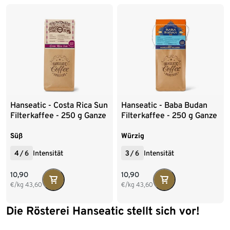
1 kg Ganze Bohne
Hanseatic - Costa Rica Sun
Hanseatic - Baba Budan
Filterkaffee - 250 g Ganze
Filterkaffee - 250 g Ganze
Bohne
Bohne
Süß
Würzig
4
/
6
Intensität
3
/
6
Intensität
10,90
10,90
€/kg
43,60
€/kg
43,60
Die Rösterei Hanseatic stellt sich vor!