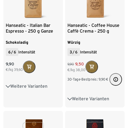
Hanseatic - Italian Bar
Hanseatic - Coffee House
Espresso - 250 g Ganze
Caffè Crema - 250 g
Bohne
Ganze Bohne
Schokoladig
Würzig
6
/
6
Intensität
3
/
6
Intensität
9,90
9,50
9,90
€/kg
39,60
€/kg
38,00
30-Tage-Bestpreis:
9,90
€
Weitere Varianten
250 g Ganze Bohne
Weitere Varianten
1 kg Ganze Bohne
250 g Ganze Bohne
6 x 1 kg Ganze Bohne
1 kg Ganze Bohne
250 g Gemahlen