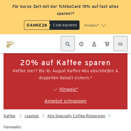
Für kurze Zeit mit der TchiboCard 15% auf fast alles
sparen!*
DANKE26
Code kopieren
Hinweis*
20% auf Kaffee sparen
Kaffee leer? Bis 16. August Kaffee-Abo abschließen &
doppelten Rabatt sichern.*
Hinweis*
Angebot schnappen
Kaffee
roasted.
Alle Specialty Coffee Röstereien
Hanseatic