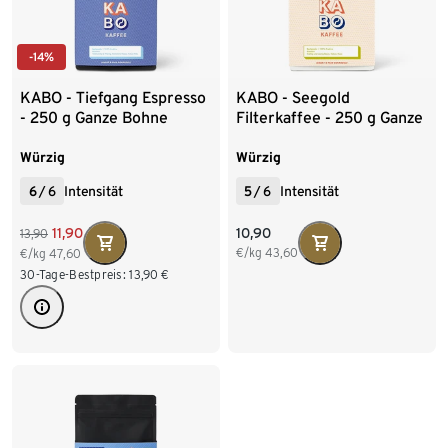
-14%
KABO - Tiefgang Espresso
KABO - Seegold
- 250 g Ganze Bohne
Filterkaffee - 250 g Ganze
Bohne
Würzig
Würzig
6
/
6
Intensität
5
/
6
Intensität
10,90
11,90
13,90
€/kg
43,60
€/kg
47,60
30-Tage-Bestpreis:
13,90
€