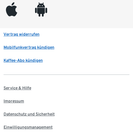
appleinc
android
Vertrag widerrufen
Mobilfunkvertrag kündigen
Kaffee-Abo kündigen
Service & Hilfe
Impressum
Datenschutz und Sicherheit
Einwilligungsmanagement