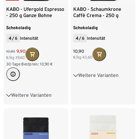
KABO - Ufergold Espresso
KABO - Schaumkrone
- 250 g Ganze Bohne
Caffè Crema - 250 g
Ganze Bohne
Schokoladig
Schokoladig
4
/
6
Intensität
4
/
6
Intensität
10,90
9,90
10,90
€/kg
43,60
€/kg
39,60
30-Tage-Bestpreis:
10,90
€
Weitere Varianten
250 g Ganze Bohne
1 kg Ganze Bohne
Weitere Varianten
250 g Ganze Bohne
1 kg Ganze Bohne