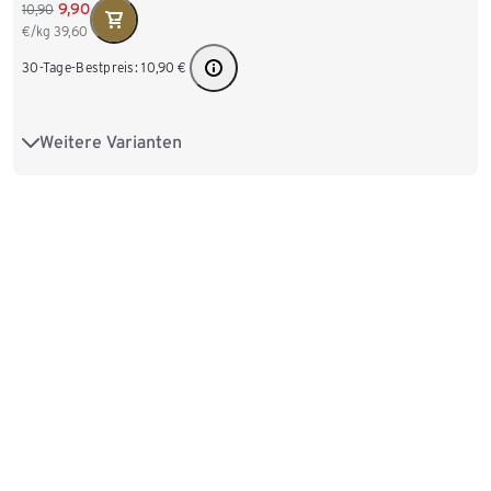
9,90
10,90
€/kg
39,60
30-Tage-Bestpreis:
10,90
€
Weitere Varianten
250 g Ganze Bohne
1 kg Ganze Bohne