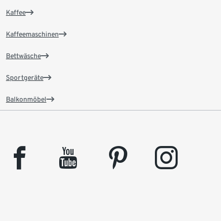
Kaffee
Kaffeemaschinen
Bettwäsche
Sportgeräte
Balkonmöbel
facebook
youtube
pinterest
instagram