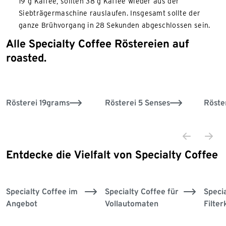
19 g Kaffee, sollten 38 g Kaffee wieder aus der
Siebträgermaschine rauslaufen. Insgesamt sollte der
ganze Brühvorgang in 28 Sekunden abgeschlossen sein.
Alle Specialty Coffee Röstereien auf
Ende der Auflistung
roasted.
Rösterei 19grams
Rösterei 5 Senses
Röste
Entdecke die Vielfalt von Specialty Coffee
Ende der Auflistung
Aktion
Specialty Coffee im
Specialty Coffee für
Speci
Angebot
Vollautomaten
Filter