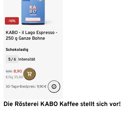
-10%
KABO - il Lago Espresso -
250 g Ganze Bohne
Schokoladig
5
/
6
Intensität
8,90
9,90
€/kg
35,60
30-Tage-Bestpreis:
9,90
€
Die Rösterei KABO Kaffee stellt sich vor!