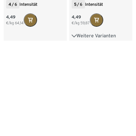
4
/
6
Intensität
5
/
6
Intensität
4,49
4,49
€/kg
64,14
€/kg
59,87
Weitere Varianten
80 Kapseln
Cafissimo Espresso kräftig
Cafissimo Flavoured
- 120 Kapseln
Espresso - Toasted Nut -
10 Kapseln
Kräftig
5
/
6
Intensität