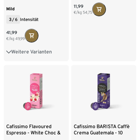
Kapseln
11,99
Mild
€/kg
54,75
3
/
6
Intensität
41,99
€/kg
49,99
Weitere Varianten
10 Kapseln
30 Kapseln
80 Kapseln
Cafissimo Flavoured
Cafissimo BARISTA Caffè
Espresso - White Choc &
Crema Guatemala - 10
Raspberry - 10 Kapseln
Kapseln