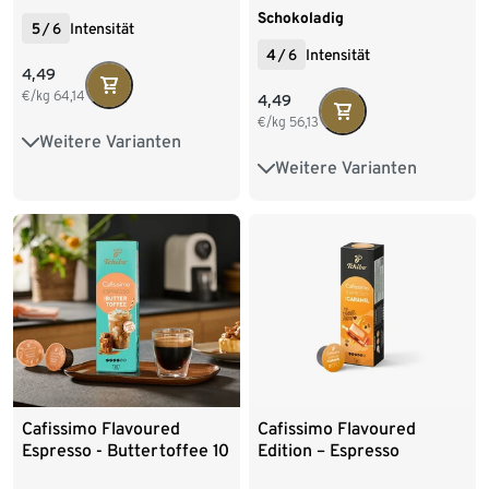
Schokoladig
5
/
6
Intensität
4
/
6
Intensität
4,49
€/kg
64,14
4,49
€/kg
56,13
Weitere Varianten
80 Kapseln
Weitere Varianten
80 Kapseln
Cafissimo Flavoured
Cafissimo Flavoured
Espresso - Buttertoffee 10
Edition – Espresso
Kapseln
Caramel - 10 Kapseln