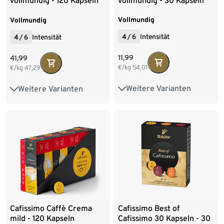
vollmundig - 30 Kapseln
vollmundig - 120 Kapseln
Vollmundig
Vollmundig
4
/
6
Intensität
4
/
6
Intensität
11,99
41,99
€/kg
54,01
€/kg
47,29
Weitere Varianten
Weitere Varianten
10 Kapseln
80 Kapseln
10 Kapseln
30 Kapseln
96 Kapseln
120 Kapseln
80 Kapseln
96 Kapseln
Cafissimo Caffè Crema
Cafissimo Best of
mild - 120 Kapseln
Cafissimo 30 Kapseln - 30