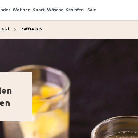
inder
Wohnen
Sport
Wäsche
Schlafen
Sale
-Wiki
Kaffee Gin
arrow_right
den
hen