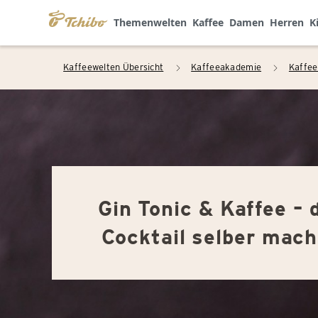
Themenwelten
Kaffee
Damen
Herren
K
Kaffeewelten Übersicht
Kaffeeakademie
Kaffee
arrow_right
arrow_right
Gin Tonic & Kaffee – 
Cocktail selber mac